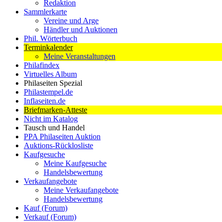
Redaktion
Sammlerkarte
Vereine und Arge
Händler und Auktionen
Phil. Wörterbuch
Terminkalender
Meine Veranstaltungen
Philafindex
Virtuelles Album
Philaseiten Spezial
Philastempel.de
Inflaseiten.de
Briefmarken-Atteste
Nicht im Katalog
Tausch und Handel
PPA Philaseiten Auktion
Auktions-Rücklosliste
Kaufgesuche
Meine Kaufgesuche
Handelsbewertung
Verkaufangebote
Meine Verkaufangebote
Handelsbewertung
Kauf (Forum)
Verkauf (Forum)