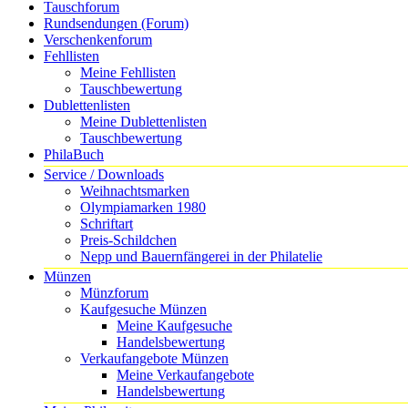
Tauschforum
Rundsendungen (Forum)
Verschenkenforum
Fehllisten
Meine Fehllisten
Tauschbewertung
Dublettenlisten
Meine Dublettenlisten
Tauschbewertung
PhilaBuch
Service / Downloads
Weihnachtsmarken
Olympiamarken 1980
Schriftart
Preis-Schildchen
Nepp und Bauernfängerei in der Philatelie
Münzen
Münzforum
Kaufgesuche Münzen
Meine Kaufgesuche
Handelsbewertung
Verkaufangebote Münzen
Meine Verkaufangebote
Handelsbewertung