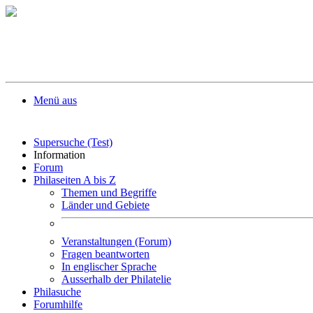
Menü aus
Supersuche (Test)
Information
Forum
Philaseiten A bis Z
Themen und Begriffe
Länder und Gebiete
Veranstaltungen (Forum)
Fragen beantworten
In englischer Sprache
Ausserhalb der Philatelie
Philasuche
Forumhilfe