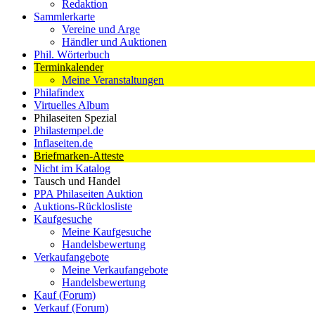
Redaktion
Sammlerkarte
Vereine und Arge
Händler und Auktionen
Phil. Wörterbuch
Terminkalender
Meine Veranstaltungen
Philafindex
Virtuelles Album
Philaseiten Spezial
Philastempel.de
Inflaseiten.de
Briefmarken-Atteste
Nicht im Katalog
Tausch und Handel
PPA Philaseiten Auktion
Auktions-Rücklosliste
Kaufgesuche
Meine Kaufgesuche
Handelsbewertung
Verkaufangebote
Meine Verkaufangebote
Handelsbewertung
Kauf (Forum)
Verkauf (Forum)