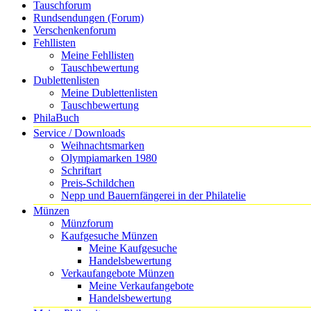
Tauschforum
Rundsendungen (Forum)
Verschenkenforum
Fehllisten
Meine Fehllisten
Tauschbewertung
Dublettenlisten
Meine Dublettenlisten
Tauschbewertung
PhilaBuch
Service / Downloads
Weihnachtsmarken
Olympiamarken 1980
Schriftart
Preis-Schildchen
Nepp und Bauernfängerei in der Philatelie
Münzen
Münzforum
Kaufgesuche Münzen
Meine Kaufgesuche
Handelsbewertung
Verkaufangebote Münzen
Meine Verkaufangebote
Handelsbewertung