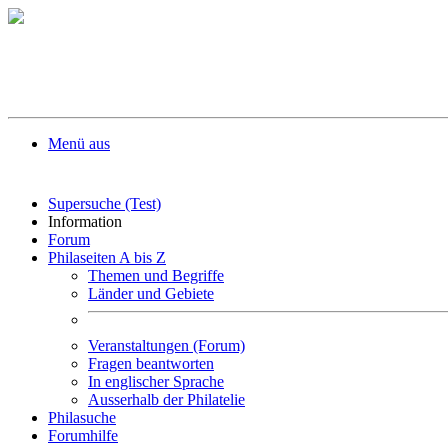
Menü aus
Supersuche (Test)
Information
Forum
Philaseiten A bis Z
Themen und Begriffe
Länder und Gebiete
Veranstaltungen (Forum)
Fragen beantworten
In englischer Sprache
Ausserhalb der Philatelie
Philasuche
Forumhilfe